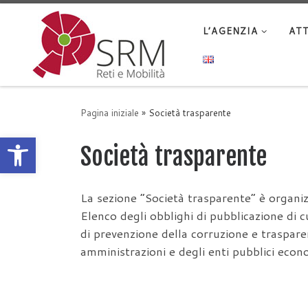
Passa al contenuto
L’AGENZIA
ATT
Pagina iniziale
»
Società trasparente
Apri la barra degli strumenti
Società trasparente
La sezione “Società trasparente” è organi
Elenco degli obblighi di pubblicazione di
di prevenzione della corruzione e trasparen
amministrazioni e degli enti pubblici econo