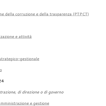
one della corruzione e della trasparenza (PTPCT)
zazione e attività
trategico-gestionale
co
24
istrazione, di direzione o di governo
i amministrazione e gestione