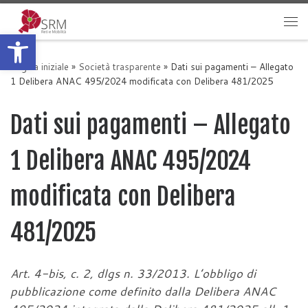
Passa al contenuto
Apri la barra degli strumenti
Me
Pagina iniziale
»
Società trasparente
»
Dati sui pagamenti – Allegato
1 Delibera ANAC 495/2024 modificata con Delibera 481/2025
Dati sui pagamenti – Allegato
1 Delibera ANAC 495/2024
modificata con Delibera
481/2025
Art. 4-bis, c. 2, dlgs n. 33/2013. L’obbligo di
pubblicazione come definito dalla Delibera ANAC