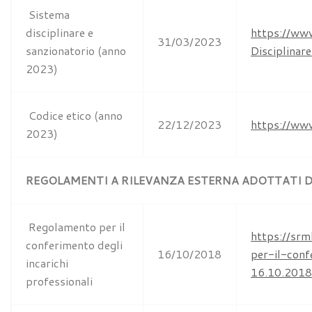
Sistema
disciplinare e
https://ww
31/03/2023
sanzionatorio (anno
Disciplina
2023)
Codice etico (anno
22/12/2023
https://ww
2023)
REGOLAMENTI A RILEVANZA ESTERNA ADOTTATI 
Regolamento per il
https://sr
conferimento degli
16/10/2018
per-il-conf
incarichi
16.10.2018
professionali