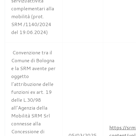
servizi/attività
complementari alla
mobilità (prot.
SRM /1140/2024
del 19.06.2024)
Convenzione tra il
Comune di Bologna
e la SRM avente per
oggetto
l’attribuzione delle
funzioni ex art. 19
delle L.30/98
all’Agenzia della
Mobilità SRM Srl
connesse alla
https://srm
Concessione di
05/03/2025
content/u