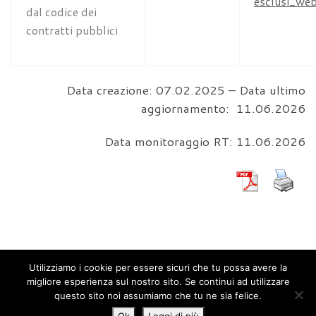
esclusi_we
dal codice dei
contratti pubblici
Data creazione: 07.02.2025 – Data ultimo
aggiornamento: 11.06.2026
Data monitoraggio RT: 11.06.2026
Utilizziamo i cookie per essere sicuri che tu possa avere la
migliore esperienza sul nostro sito. Se continui ad utilizzare
© 2026
questo sito noi assumiamo che tu ne sia felice.
SRM Reti e Mobilità Srl
– Tutti i diritti riservati