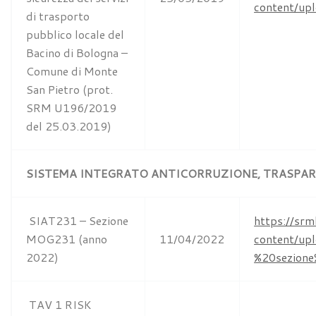
content/u
di trasporto
pubblico locale del
Bacino di Bologna –
Comune di Monte
San Pietro (prot.
SRM U196/2019
del 25.03.2019)
SISTEMA INTEGRATO ANTICORRUZIONE, TRASPARE
SIAT231 – Sezione
https://srm
MOG231 (anno
11/04/2022
content/u
2022)
%20sezion
TAV 1 RISK