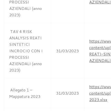
PROCESSI
AZIENDALIv
AZIENDALI (anno
2023)
TAV 4 RISK
ANALYSIS REATI
https://ww
SINTETICI
content/u
INCROCIO CON I
31/03/2023
REATI-SI
PROCESSI
AZIENDALIv
AZIENDALI (anno
2023)
https://ww
Allegato 1 –
31/03/2023
content/u
Mappatura 2023
2023.xlsx