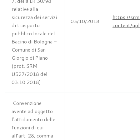
7, della LR 30/98
relative alla
sicurezza dei servizi
https://srm
03/10/2018
di trasporto
content/u
pubblico locale del
Bacino di Bologna –
Comune di San
Giorgio di Piano
(prot. SRM
U527/2018 del
03.10.2018)
Convenzione
avente ad oggetto
l’affidamento delle
funzioni di cui
all’art. 28, comma