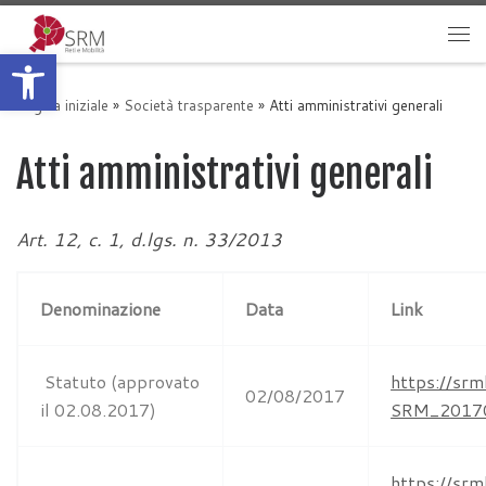
Passa al contenuto
Apri la barra degli strumenti
Me
Pagina iniziale
»
Società trasparente
»
Atti amministrativi generali
Atti amministrativi generali
Art. 12, c. 1, d.lgs. n. 33/2013
Denominazione
Data
Link
Statuto (approvato
https://sr
02/08/2017
il 02.08.2017)
SRM_20170
https://sr