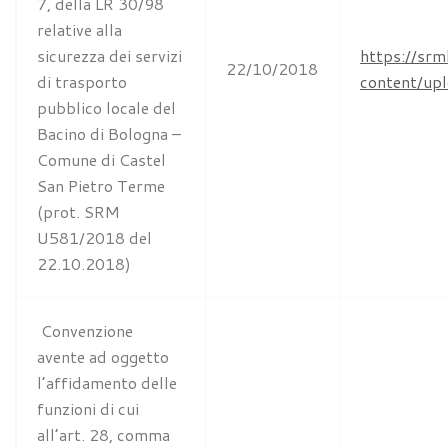
7, della LR 30/98
relative alla
sicurezza dei servizi
https://srm
22/10/2018
di trasporto
content/u
pubblico locale del
Bacino di Bologna –
Comune di Castel
San Pietro Terme
(prot. SRM
U581/2018 del
22.10.2018)
Convenzione
avente ad oggetto
l’affidamento delle
funzioni di cui
all’art. 28, comma