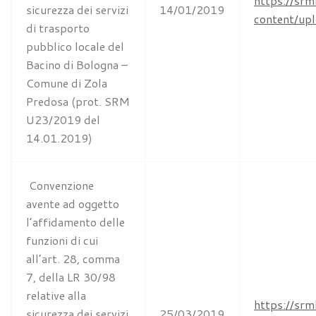
https://srm
sicurezza dei servizi
14/01/2019
content/u
di trasporto
pubblico locale del
Bacino di Bologna –
Comune di Zola
Predosa (prot. SRM
U23/2019 del
14.01.2019)
Convenzione
avente ad oggetto
l’affidamento delle
funzioni di cui
all’art. 28, comma
7, della LR 30/98
relative alla
https://srm
sicurezza dei servizi
25/03/2019