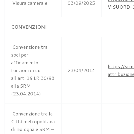
Visura camerale
03/09/2025
VISUORD-2
CONVENZIONI
Convenzione tra
soci per
affidamento
https://sr
funzioni di cui
23/04/2014
attribuzion
all’art. 19 LR 30/98
alla SRM
(23.04.2014)
Convenzione tra la
Città metropolitana
di Bologna e SRM –