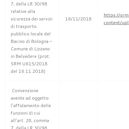
7, della LR 30/98
relative alla
https://srm
sicurezza dei servizi
16/11/2018
content/u
di trasporto
pubblico locale del
Bacino di Bologna –
Comune di Lizzano
in Belvedere (prot.
SRM U615/2018
del 16.11.2018)
Convenzione
avente ad oggetto
l’affidamento delle
funzioni di cui
all’art. 28, comma
7, della LR 30/98