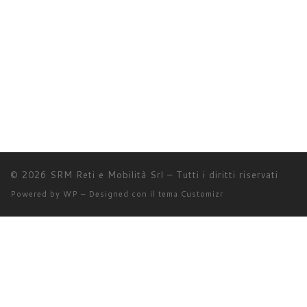
© 2026
SRM Reti e Mobilità Srl
– Tutti i diritti riservati
Powered by
WP
– Designed con il
tema Customizr