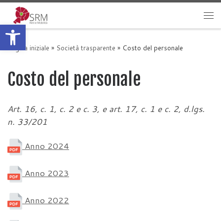
Passa al contenuto
Apri la barra degli strumenti
Me
Pagina iniziale
»
Società trasparente
»
Costo del personale
Costo del personale
Art. 16, c. 1, c. 2 e c. 3, e art. 17, c. 1 e c. 2, d.lgs.
n. 33/201
Anno 2024
Anno 2023
Anno 2022