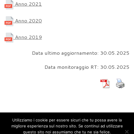
Anno 2021
Anno 2020
Anno 2019
Data ultimo aggiornamento: 30.05.2025
Data monitoraggio RT: 30.05.2025
Utilizziamo i cookie per essere sicuri che tu possa avere la
migliore esperienza sul nostro sito. Se continui ad utilizzare
questo sito noi assumiamo che tu ne sia felice.
© 2026
SRM Reti e Mobilità Srl
– Tutti i diritti riservati