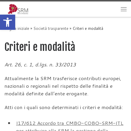
Passa al contenuto
Apri la barra degli strumenti
Me
Pagina iniziale
»
Società trasparente
»
Criteri e modalità
Criteri e modalità
Art. 26, c. 1, d.lgs. n. 33/2013
Attualmente la SRM trasferisce contributi europei,
nazionali o regionali nel rispetto delle finalità e
modalità definite dall’ente erogante.
Atti con i quali sono determinati i criteri e modalità:
I17/612 Accordo tra CMBO-COBO-SRM-ITL
per attribuire alla SRM la gestione della