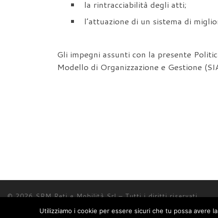
la rintracciabilità degli atti;
l’attuazione di un sistema di miglio
Gli impegni assunti con la presente Politi
Modello di Organizzazione e Gestione (SI
© 2026
SRM Reti e Mobilità Srl
– Tutti i diritti riservati
Powered by
WP
– Designed con il
tema Customizr
Utilizziamo i cookie per essere sicuri che tu possa avere la