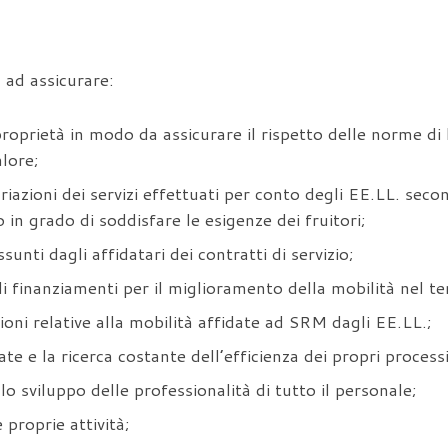
 ad assicurare:
 proprietà in modo da assicurare il rispetto delle norme d
lore;
riazioni dei servizi effettuati per conto degli EE.LL. seco
io in grado di soddisfare le esigenze dei fruitori;
sunti dagli affidatari dei contratti di servizio;
 di finanziamenti per il miglioramento della mobilità nel t
zioni relative alla mobilità affidate ad SRM dagli EE.LL.;
ate e la ricerca costante dell’efficienza dei propri processi
lo sviluppo delle professionalità di tutto il personale;
e proprie attività;