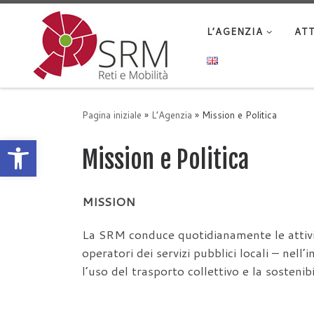
Passa al contenuto
L’AGENZIA
ATT
Pagina iniziale
»
L’Agenzia
»
Mission e Politica
Apri la barra degli strumenti
Mission e Politica
MISSION
La SRM conduce quotidianamente le attività 
operatori dei servizi pubblici locali – nell’i
l’uso del trasporto collettivo e la sostenib