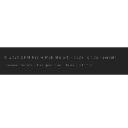
© 2026
SRM Reti e Mobilità Srl
– Tutti i diritti riservati
Powered by
WP
– Designed con il
tema Customizr