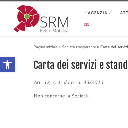
Passa al contenuto
L’AGENZIA
ATT
Pagina iniziale
»
Società trasparente
»
Carta dei serviz
Apri la barra degli strumenti
Carta dei servizi e stand
Art. 32, c. 1, d.lgs. n. 33/2013
Non concerne la Società.