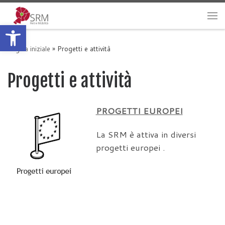
Passa al contenuto
Apri la barra degli strumenti
Me
Pagina iniziale
»
Progetti e attività
Progetti e attività
PROGETTI EUROPEI
La SRM è attiva in diversi
progetti europei .