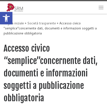
Passa al contenuto
Apri la barra degli strumenti
Me
Pagina iniziale
»
Società trasparente
»
Accesso civico
“semplice”concernente dati, documenti e informazioni soggetti a
pubblicazione obbligatoria
Accesso civico
“semplice”concernente dati,
documenti e informazioni
soggetti a pubblicazione
obbligatoria