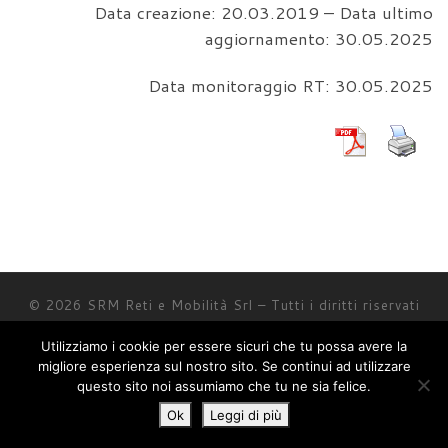
Data creazione: 20.03.2019 – Data ultimo
aggiornamento: 30.05.2025
Data monitoraggio RT: 30.05.2025
© 2026
SRM Reti e Mobilità Srl
– Tutti i diritti riservati
Powered by
WP
– Designed con il
tema Customizr
Utilizziamo i cookie per essere sicuri che tu possa avere la
migliore esperienza sul nostro sito. Se continui ad utilizzare
questo sito noi assumiamo che tu ne sia felice.
Ok
Leggi di più