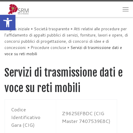
Passa al contenuto
Apri la barra degli strumenti
Me
Pagina iniziale
»
Società trasparente
»
Atti relativi alle procedure per
l’affidamento di appalti pubblici di servizi, forniture, lavori e opere, di
concorsi pubblici di progettazione, di concorsi di idee e di
concessioni.
»
Procedure concluse
»
Servizi di trasmissione dati e
voce su reti mobili
Servizi di trasmissione dati e
voce su reti mobili
Codice
Z9625EFBDC (CIG
Identificativo
Master 7407539E8C)
Gara (CIG)