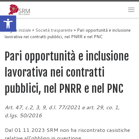
Passa al contenuto
Apri la barra degli strumenti
Me
Pagina iniziale
»
Società trasparente
»
Pari opportunità e inclusione
lavorativa nei contratti pubblici, nel PNRR e nel PNC
Pari opportunità e inclusione
lavorativa nei contratti
pubblici, nel PNRR e nel PNC
Art. 47, c.2, 3, 9, d.l. 77/2021 e art. 29, co. 1,
d.lgs. 50/2016
Dal 01.11.2023 SRM non ha riscontrato casistiche
relative all’obbligo in questione