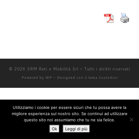
© 2026
SRM Reti e Mobilità Srl
– Tutti i diritti riservati
Powered by
WP
– Designed con il
tema Customizr
Utilizziamo i cookie per essere sicuri che tu possa avere la
migliore esperienza sul nostro sito. Se continui ad utilizzare
questo sito noi assumiamo che tu ne sia felice.
Ok
Leggi di più