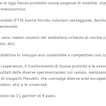
tive di oggi hanno prodotto nuove esigenze di mobilità, che 
antieconomico.
essibile (FTS) hanno fornito soluzioni vantaggiose, declin
enzionale.
i si sono rivelati vincenti nel soddisfare richieste di nicchia 
sti, etc).
iettivo lo sviluppo eco-sostenibile e competitivo così c
i esperienze, il trasferimento di buone pratiche e le azion
risultati delle diverse sperimentazioni sul campo, realizza
i trasporti flessibili, che coinvolga diverse aree europee e
ratori, etc) e le università.
osto da 11 partner di 9 paesi.