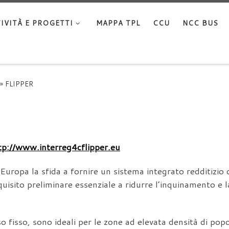
IVITÀ E PROGETTI
MAPPA TPL
CCU
NCC BUS
»
FLIPPER
tp://www.interreg4cflipper.eu
 Europa la sfida a fornire un sistema integrato redditizio
quisito preliminare essenziale a ridurre l’inquinamento e l
orso fisso, sono ideali per le zone ad elevata densità di p