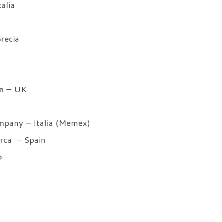
alia
recia
en – UK
mpany – Italia (Memex)
orca – Spain
o