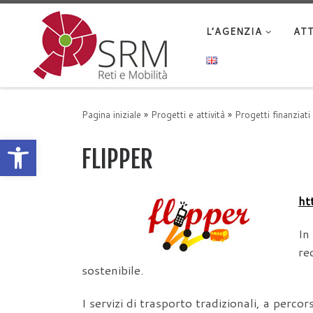
Passa al contenuto
L’AGENZIA
ATT
Pagina iniziale
»
Progetti e attività
»
Progetti finanziati
Apri la barra degli strumenti
FLIPPER
ht
In
re
sostenibile.
I servizi di trasporto tradizionali, a perc