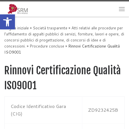
Passa al contenuto
Apri la barra degli strumenti
Me
Pagina iniziale
»
Società trasparente
»
Atti relativi alle procedure per
l’affidamento di appalti pubblici di servizi, forniture, lavori e opere, di
concorsi pubblici di progettazione, di concorsi di idee e di
concessioni.
»
Procedure concluse
»
Rinnovi Certificazione Qualità
ISO9001
Rinnovi Certificazione Qualità
ISO9001
Codice Identificativo Gara
ZD9232425B
(CIG)