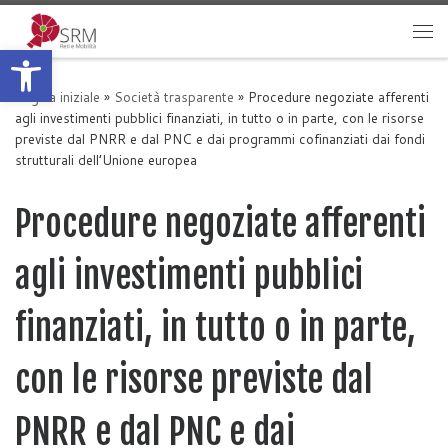
Passa al contenuto
Apri la barra degli strumenti
Me
Pagina iniziale
»
Società trasparente
»
Procedure negoziate afferenti
agli investimenti pubblici finanziati, in tutto o in parte, con le risorse
previste dal PNRR e dal PNC e dai programmi cofinanziati dai fondi
strutturali dell’Unione europea
Procedure negoziate afferenti
agli investimenti pubblici
finanziati, in tutto o in parte,
con le risorse previste dal
PNRR e dal PNC e dai