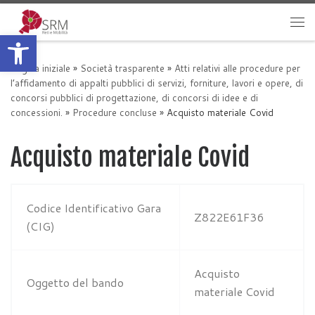
Passa al contenuto
Apri la barra degli strumenti
Me
Pagina iniziale
»
Società trasparente
»
Atti relativi alle procedure per
l’affidamento di appalti pubblici di servizi, forniture, lavori e opere, di
concorsi pubblici di progettazione, di concorsi di idee e di
concessioni.
»
Procedure concluse
»
Acquisto materiale Covid
Acquisto materiale Covid
Codice Identificativo Gara
Z822E61F36
(CIG)
Acquisto
Oggetto del bando
materiale Covid