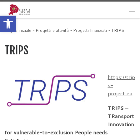
Passa al contenuto
Apri la barra degli strumenti
Me
Pagina iniziale
»
Progetti e attività
»
Progetti finanziati
»
TRIPS
TRIPS
https://trip
s-
project.eu
TRIPS –
TRansport
Innovation
for vulnerable-to-exclusion People needs