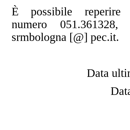
È possibile reperire
numero 051.361328, 
srmbologna [@] pec.it.
Data ult
Dat